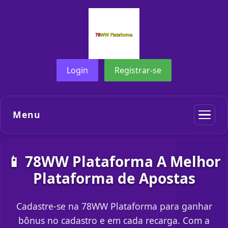
Login
Registrar-se
Menu
📱 78WW Plataforma A Melhor
Plataforma de Apostas
Cadastre-se na 78WW Plataforma para ganhar
bônus no cadastro e em cada recarga. Com a